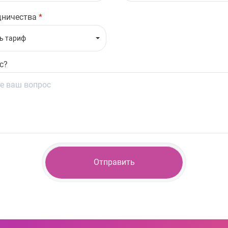
дничества
*
ь тариф
с?
Отправить